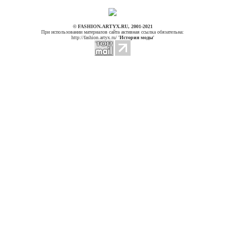
© FASHION.ARTYX.RU, 2001-2021
При использовании материалов сайта активная ссылка обязательна:
http://fashion.artyx.ru/ '
История моды
'