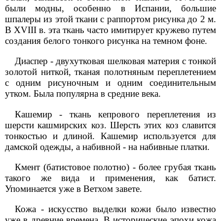
были модны, особенно в Испании, большие
шпалеры из этой ткани с раппортом рисунка до 2 м.
В XVIII в. эта ткань часто имитирует кружево путем
создания белого тонкого рисунка на темном фоне.
Диаспер - двухутковая шелковая материя с тонкой
золотой ниткой, тканая полотняным переплетением
с одним рисуночным и одним соединительным
утком. Была популярна в средние века.
Кашемир - ткань кепрового переплетения из
шерсти кашмирских коз. Шерсть этих коз славится
тонкостью и длиной. Кашемир используется для
дамской одежды, а набивной - на набивные платки.
Кмент (батистовое полотно) - более грубая ткань
такого же вида и применения, как батист.
Упоминается уже в Ветхом завете.
Кожа - искусство выделки кожи было известно
уже в древние времена. В исторические эпохи кожа