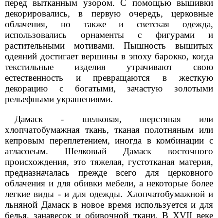
перед вытканным узором. С помощью вышивки
декорировались, в первую очередь, церковные
облачения, но также и светская одежда,
использовались орнаменты с фигурами и
растительными мотивами. Пышность вышитых
одеяний достигает вершины в эпоху барокко, когда
текстильные изделия утрачивают свою
естественность и превращаются в жесткую
декорацию с богатыми, зачастую золотыми
рельефными украшениями.
Дамаск - шелковая, шерстяная или
хлопчатобумажная ткань, тканая полотняным или
кепровым переплетением, иногда в комбинации с
атласоеым. Шелковый Дамаск восточного
происхождения, это тяжелая, густотканая материя,
предназначалась прежде всего для церковного
облачения и для обивки мебели, а некоторые более
легкие виды - и для одежды. Хлопчатобумажной и
льняной Дамаск в новое время используется и для
белья, занавесок и обивочной ткани. В XVII веке