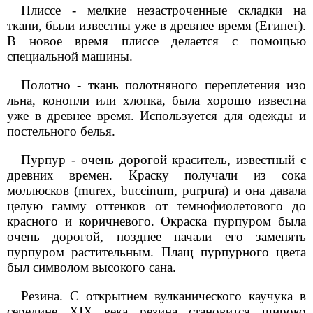
Плиссе - мелкие незастроченные складки на
ткани, были известны уже в древнее время (Египет).
В новое время плиссе делается с помощью
специальной машины.
Полотно - ткань полотняного переплетения изо
льна, конопли или хлопка, была хорошо известна
уже в древнее время. Используется для одежды и
постельного белья.
Пурпур - очень дорогой краситель, известный с
древних времен. Краску получали из сока
моллюсков (murex, buccinum, purpura) и она давала
целую гамму оттенков от темнофиолетового до
красного и коричневого. Окраска пурпуром была
очень дорогой, позднее начали его заменять
пурпуром растительным. Плащ пурпурного цвета
был символом высокого сана.
Резина. С открытием вулканического каучука в
середине XIX века резина становится широко