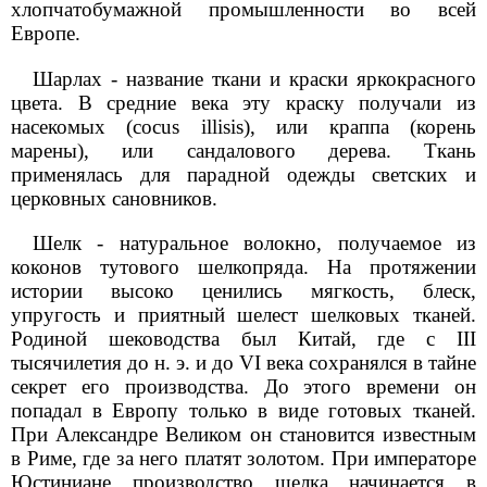
хлопчатобумажной промышленности во всей
Европе.
Шарлах - название ткани и краски яркокрасного
цвета. В средние века эту краску получали из
насекомых (cocus illisis), или краппа (корень
марены), или сандалового дерева. Ткань
применялась для парадной одежды светских и
церковных сановников.
Шелк - натуральное волокно, получаемое из
коконов тутового шелкопряда. На протяжении
истории высоко ценились мягкость, блеск,
упругость и приятный шелест шелковых тканей.
Родиной шеководства был Китай, где с III
тысячилетия до н. э. и до VI века сохранялся в тайне
секрет его производства. До этого времени он
попадал в Европу только в виде готовых тканей.
При Александре Великом он становится известным
в Риме, где за него платят золотом. При императоре
Юстиниане производство шелка начинается в