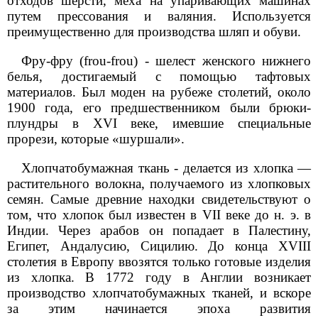
отходов шерсти, меха на упаривающих машинах
путем прессования и валяния. Используется
преимущественно для производства шляп и обуви.
Фру-фру (frou-frou) - шелест женского нижнего
белья, достигаемый с помощью тафтовых
материалов. Был моден на рубеже столетий, около
1900 года, его предшественником были брюки-
плундры в XVI веке, имевшие специальные
прорези, которые «шуршали».
Хлопчатобумажная ткань - делается из хлопка —
растительного волокна, получаемого из хлопковых
семян. Самые древние находки свидетельствуют о
том, что хлопок был известен в VII веке до н. э. в
Индии. Через арабов он попадает в Палестину,
Египет, Андалусию, Сицилию. До конца XVIII
столетия в Европу ввозятся только готовые изделия
из хлопка. В 1772 году в Англии возникает
производство хлопчатобумажных тканей, и вскоре
за этим начинается эпоха развития